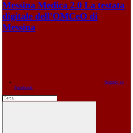
Messina Medica 2.0
La testata
digitale dell'OMCeO di
Messina
Seguici su
Facebook