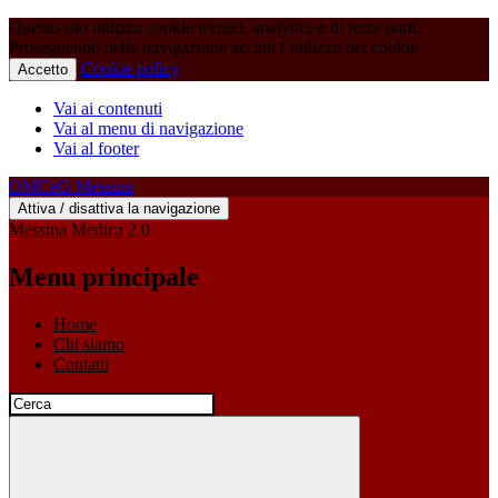
Questo sito utilizza cookie tecnici, analytics e di terze parti.
Proseguendo nella navigazione accetti l’utilizzo dei cookie.
Cookie policy
Accetto
Vai ai contenuti
Vai al menu di navigazione
Vai al footer
OMCeO Messina
Attiva / disattiva la navigazione
Messina Medica 2.0
Menu principale
Home
Chi siamo
Contatti