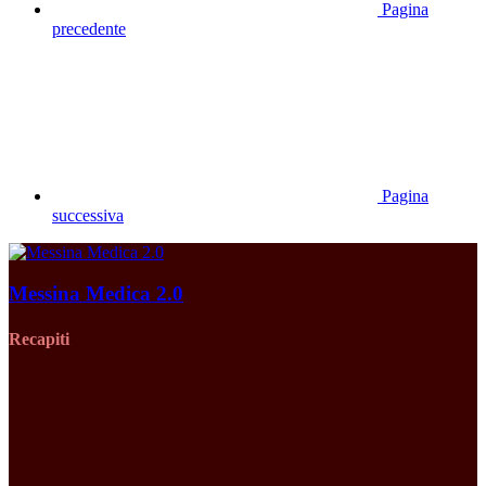
Pagina
precedente
Pagina
successiva
Messina Medica 2.0
Recapiti