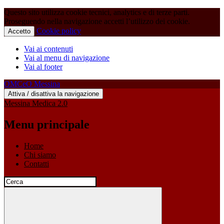
Questo sito utilizza cookie tecnici, analytics e di terze parti.
Proseguendo nella navigazione accetti l’utilizzo dei cookie.
Cookie policy
Accetto
Vai ai contenuti
Vai al menu di navigazione
Vai al footer
OMCeO Messina
Attiva / disattiva la navigazione
Messina Medica 2.0
Menu principale
Home
Chi siamo
Contatti