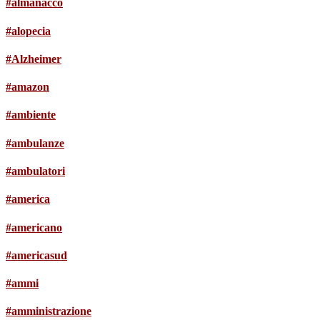
#almanacco
#alopecia
#Alzheimer
#amazon
#ambiente
#ambulanze
#ambulatori
#america
#americano
#americasud
#ammi
#amministrazione