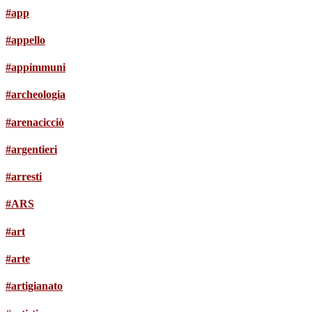
#app
#appello
#appimmuni
#archeologia
#arenacicciò
#argentieri
#arresti
#ARS
#art
#arte
#artigianato