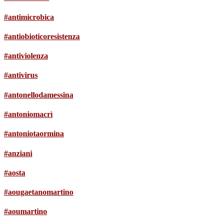
#antimicrobica
#antiobioticoresistenza
#antiviolenza
#antivirus
#antonellodamessina
#antoniomacrì
#antoniotaormina
#anziani
#aosta
#aougaetanomartino
#aoumartino