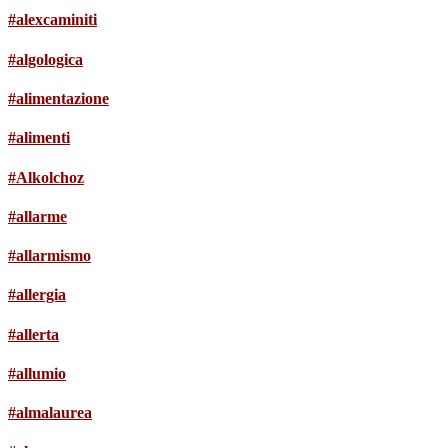
#alexcaminiti
#algologica
#alimentazione
#alimenti
#Alkolchoz
#allarme
#allarmismo
#allergia
#allerta
#allumio
#almalaurea