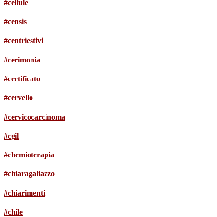
#cellule
#censis
#centriestivi
#cerimonia
#certificato
#cervello
#cervicocarcinoma
#cgil
#chemioterapia
#chiaragaliazzo
#chiarimenti
#chile