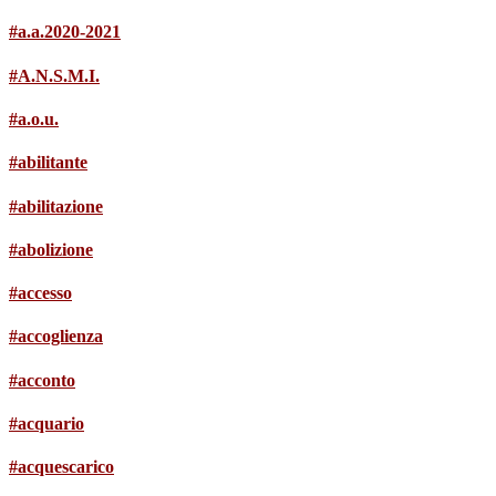
#a.a.2020-2021
#A.N.S.M.I.
#a.o.u.
#abilitante
#abilitazione
#abolizione
#accesso
#accoglienza
#acconto
#acquario
#acquescarico