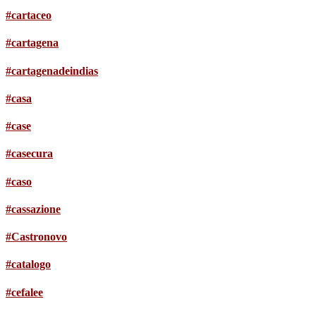
#cartaceo
#cartagena
#cartagenadeindias
#casa
#case
#casecura
#caso
#cassazione
#Castronovo
#catalogo
#cefalee