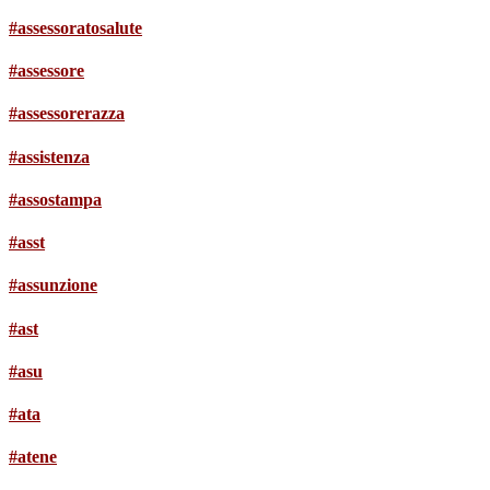
#assessoratosalute
#assessore
#assessorerazza
#assistenza
#assostampa
#asst
#assunzione
#ast
#asu
#ata
#atene