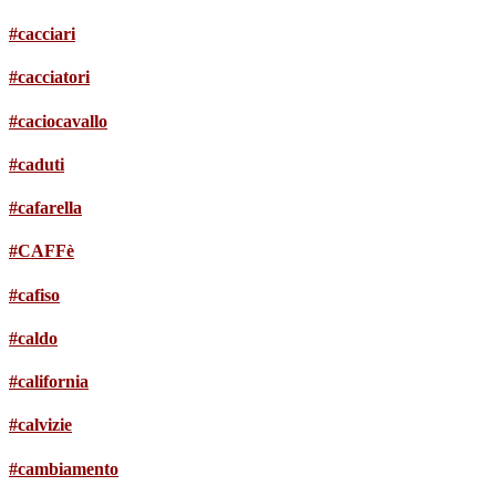
#cacciari
#cacciatori
#caciocavallo
#caduti
#cafarella
#CAFFè
#cafiso
#caldo
#california
#calvizie
#cambiamento