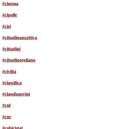
#cinema
#cipolle
#cisl
#cittadinanzattiva
#cittadini
#cittadinoeoliano
#civiltà
#classifica
#claudiagerini
#cnf
#cnr
#cobicistat