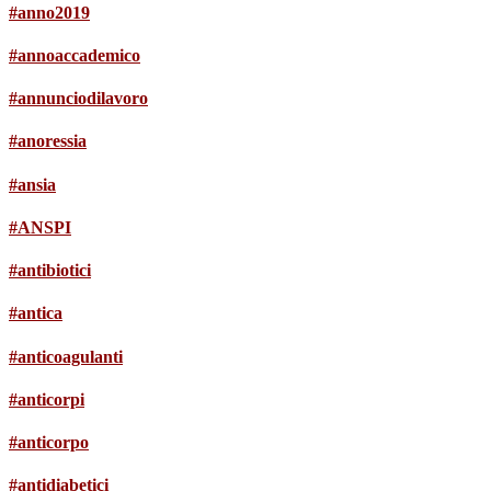
#anno2019
#annoaccademico
#annunciodilavoro
#anoressia
#ansia
#ANSPI
#antibiotici
#antica
#anticoagulanti
#anticorpi
#anticorpo
#antidiabetici