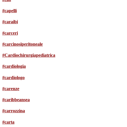
#capelli
#caraibi
#carceri
#carcinosiperitoneale
#Cardiochirurgiapediatrica
#cardiologia
#cardiologo
#carenze
#caribbeansea
#carrozzina
#carta