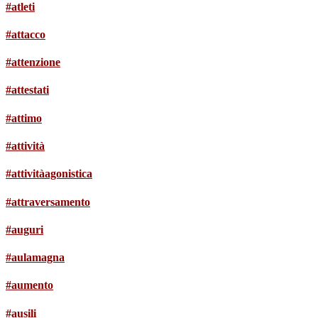
#atleti
#attacco
#attenzione
#attestati
#attimo
#attività
#attivitàagonistica
#attraversamento
#auguri
#aulamagna
#aumento
#ausili