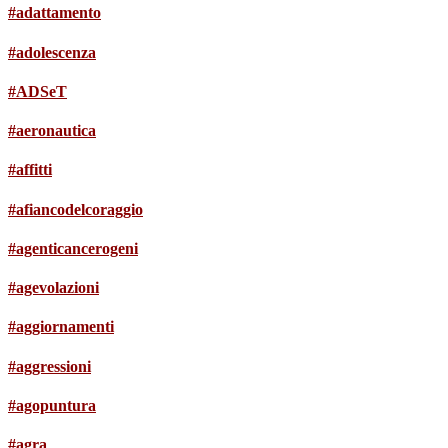
#adattamento
#adolescenza
#ADSeT
#aeronautica
#affitti
#afiancodelcoraggio
#agenticancerogeni
#agevolazioni
#aggiornamenti
#aggressioni
#agopuntura
#agra