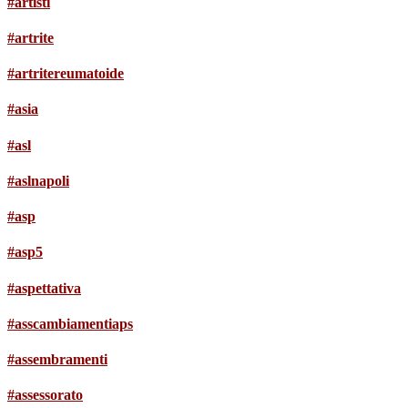
#artisti
#artrite
#artritereumatoide
#asia
#asl
#aslnapoli
#asp
#asp5
#aspettativa
#asscambiamentiaps
#assembramenti
#assessorato