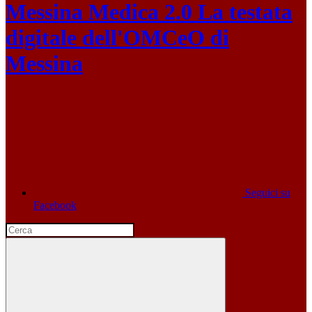
Messina Medica 2.0
La testata
digitale dell'OMCeO di
Messina
Seguici su
Facebook