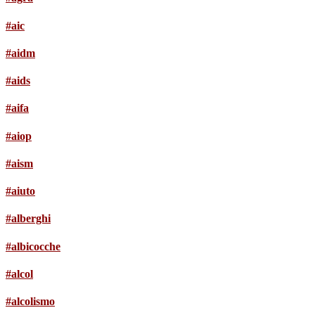
#aic
#aidm
#aids
#aifa
#aiop
#aism
#aiuto
#alberghi
#albicocche
#alcol
#alcolismo