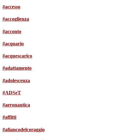
#accesso
#accoglienza
#acconto
#acquario
#acquescarico
#adattamento
#adolescenza
#ADSeT
#aeronautica
#affitti
#afiancodelcoraggio