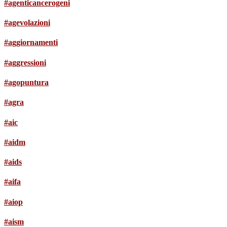
#agenticancerogeni
#agevolazioni
#aggiornamenti
#aggressioni
#agopuntura
#agra
#aic
#aidm
#aids
#aifa
#aiop
#aism