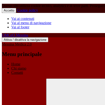
Questo sito utilizza cookie tecnici, analytics e di terze parti. Prosegue
Cookie policy
Accetto
Vai ai contenuti
Vai al menu di navigazione
Vai al footer
OMCeO Messina
Attiva / disattiva la navigazione
Messina Medica 2.0
Menu principale
Home
Chi siamo
Contatti