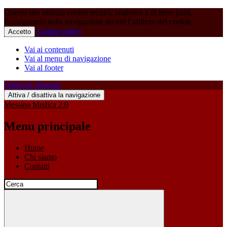
Questo sito utilizza cookie tecnici, analytics e di terze parti.
Proseguendo nella navigazione accetti l’utilizzo dei cookie.
Cookie policy
Accetto
Vai ai contenuti
Vai al menu di navigazione
Vai al footer
OMCeO Messina
Attiva / disattiva la navigazione
Messina Medica 2.0
Menu principale
Home
Chi siamo
Contatti