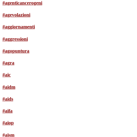
#agenticancerogeni
#agevolazioni
#aggiornamenti
#aggressioni
#agopuntura
#agra
#aic
#aidm
#aids
#aifa
#aiop
#aism