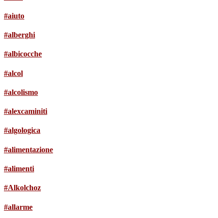
#aiuto
#alberghi
#albicocche
#alcol
#alcolismo
#alexcaminiti
#algologica
#alimentazione
#alimenti
#Alkolchoz
#allarme