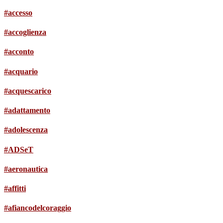
#accesso
#accoglienza
#acconto
#acquario
#acquescarico
#adattamento
#adolescenza
#ADSeT
#aeronautica
#affitti
#afiancodelcoraggio