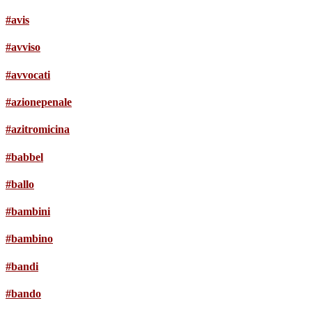
#avis
#avviso
#avvocati
#azionepenale
#azitromicina
#babbel
#ballo
#bambini
#bambino
#bandi
#bando