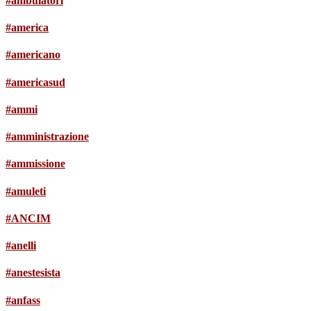
#ambulatori
#america
#americano
#americasud
#ammi
#amministrazione
#ammissione
#amuleti
#ANCIM
#anelli
#anestesista
#anfass