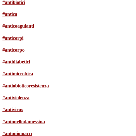
#antibiotici
#antica
#anticoagulanti
#anticorpi
#anticorpo
#antidiabetici
#antimicrobica
#antiobioticoresistenza
#antiviolenza
#antivirus
#antonellodamessina
#antoniomacrì