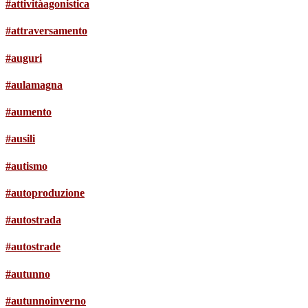
#attivitàagonistica
#attraversamento
#auguri
#aulamagna
#aumento
#ausili
#autismo
#autoproduzione
#autostrada
#autostrade
#autunno
#autunnoinverno