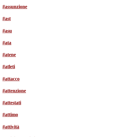
#assunzione
#ast
#asu
#ata
#atene
#atleti
#attacco
#attenzione
#attestati
#attimo
#attività