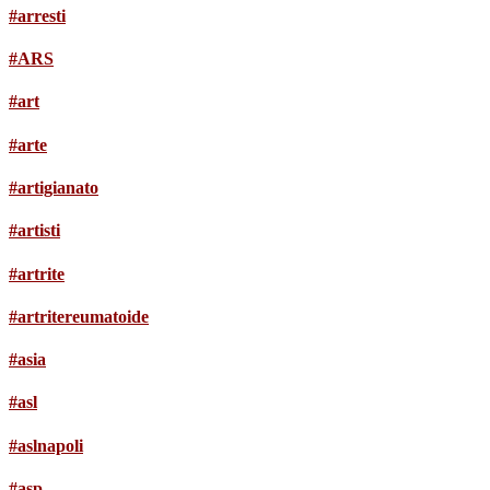
#arresti
#ARS
#art
#arte
#artigianato
#artisti
#artrite
#artritereumatoide
#asia
#asl
#aslnapoli
#asp