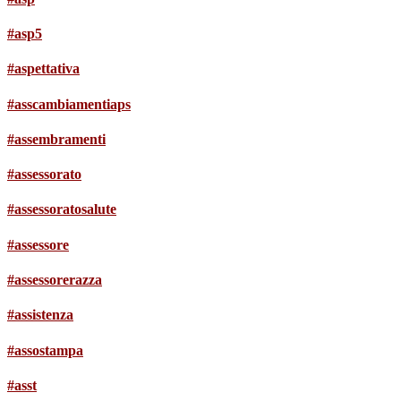
#asp5
#aspettativa
#asscambiamentiaps
#assembramenti
#assessorato
#assessoratosalute
#assessore
#assessorerazza
#assistenza
#assostampa
#asst