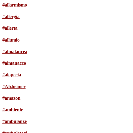
#allarmismo
#allergia
#allerta
#allumio
#almalaurea
#almanacco
#alopecia
#Alzheimer
#amazon
#ambiente
#ambulanze