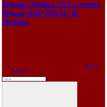
Messina Medica 2.0
La testata
digitale dell'OMCeO di
Messina
Seguici su
Facebook