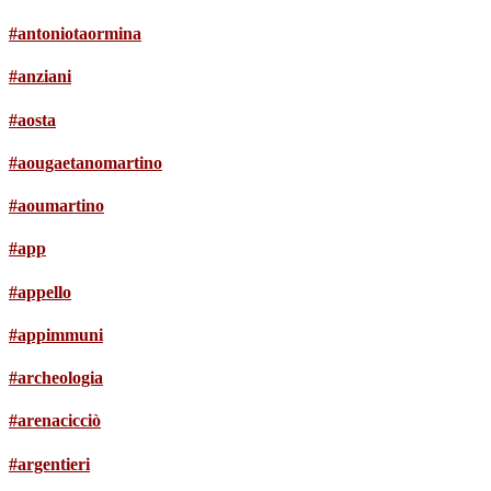
#antoniotaormina
#anziani
#aosta
#aougaetanomartino
#aoumartino
#app
#appello
#appimmuni
#archeologia
#arenacicciò
#argentieri