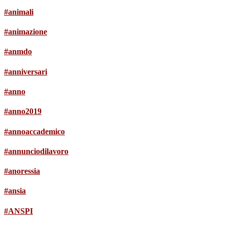
#animali
#animazione
#anmdo
#anniversari
#anno
#anno2019
#annoaccademico
#annunciodilavoro
#anoressia
#ansia
#ANSPI