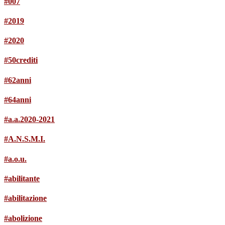
#007
#2019
#2020
#50crediti
#62anni
#64anni
#a.a.2020-2021
#A.N.S.M.I.
#a.o.u.
#abilitante
#abilitazione
#abolizione