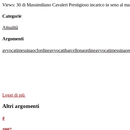
Views: 30 di Massimiliano Cavaleri Prestigioso incarico in seno al mas
Categorie
Attualità
Argomenti
avvocati
messina
ocf
ordineavvocatibarcellona
ordineavvocatimessina
or
Leggi di più
Altri argomenti
#
#007