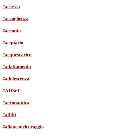
#accesso
#accoglienza
#acconto
#acquario
#acquescarico
#adattamento
#adolescenza
#ADSeT
#aeronautica
#affitti
#afiancodelcoraggio