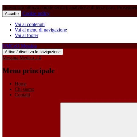
Questo sito utilizza cookie tecnici, analytics e di terze parti. Prosegue
Cookie policy
Accetto
Vai ai contenuti
Vai al menu di navigazione
Vai al footer
OMCeO Messina
Attiva / disattiva la navigazione
Messina Medica 2.0
Menu principale
Home
Chi siamo
Contatti