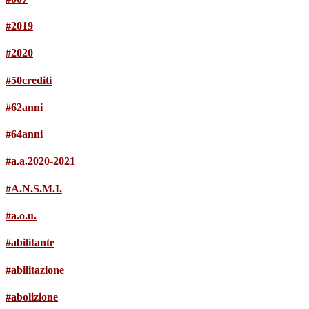
#2019
#2020
#50crediti
#62anni
#64anni
#a.a.2020-2021
#A.N.S.M.I.
#a.o.u.
#abilitante
#abilitazione
#abolizione