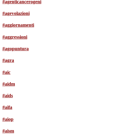
#agenticancerogeni
#agevolazioni
#aggiornamenti
#aggressioni
#agopuntura
#agra
#aic
#aidm
#aids
#aifa
#aiop
#aism