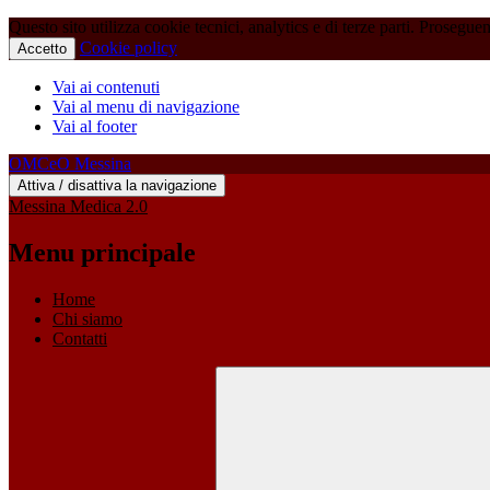
Questo sito utilizza cookie tecnici, analytics e di terze parti. Prosegue
Cookie policy
Accetto
Vai ai contenuti
Vai al menu di navigazione
Vai al footer
OMCeO Messina
Attiva / disattiva la navigazione
Messina Medica 2.0
Menu principale
Home
Chi siamo
Contatti