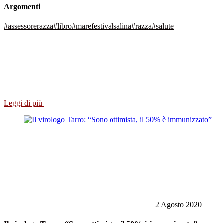
Argomenti
#assessorerazza
#libro
#marefestivalsalina
#razza
#salute
Leggi di più
2 Agosto 2020