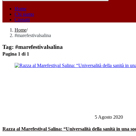
Home
Chi siamo
Contatti
Home
/
#marefestivalsalina
Tag:
#marefestivalsalina
Pagina 1 di 1
5 Agosto 2020
Razza al Marefestival Salina: “Universalità della sanità in una s